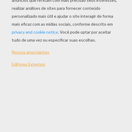
With a little imagination color this Desenho de um
bolo de aniversário de 2 anos para colorir with
the most crazy colors of your choice. It would be
so much fun to color a whole bunch of Desenhos
de Bolos de aniversário para colorir like thi
Imprima e colora este Desenho de um bolo de
aniversário de 2 anos para colorir. Será um ótimo
presente para o seu pai ou sua mãe.