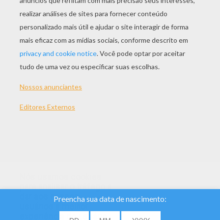
TEMAS:
Borboleta
Dia Das Mães
Nós usamos cookies
para analisar o tráfego e
dar aos nossos
usuários a melhor
experiência do usuário.