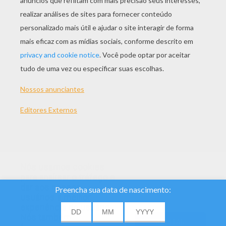
TEMAS:
Origami
Cisne
Animal
Nós usamos cookies
para analisar o tráfego e
dar aos nossos
usuários a melhor
experiência do usuário.
Nós também
ACEITAR