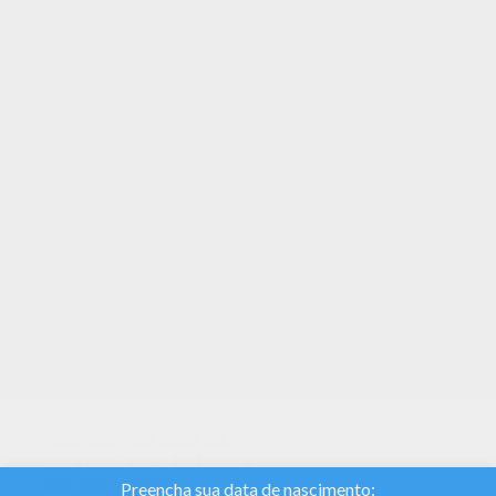
Vejam o lindos Desenho de um pintor para colorir
para crianças de todas as idades. Adicione
algumas cores para criar sua obra de atre. Esse
Desenho de um pintor para colorir esta
disponivel de graça no Páginas para colorir
TRABALHO. Você pode imprimir ou colorir online.
Nós usamos cookies
para analisar o tráfego e
dar aos nossos