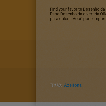
Find your favorite Desenho da 
Esse Desenho da divertida Olí
para colorir. Você pode imprimi
TEMAS:
Azeitona