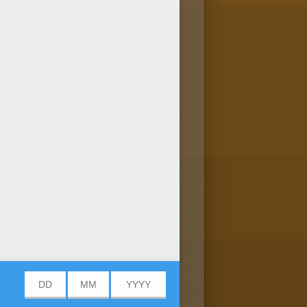
as para colorir que fazem
para você! Imprima e colora
nte para o seu pai ou sua