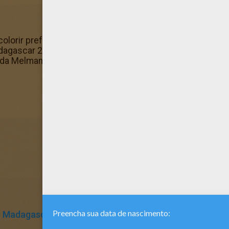
olorir preferido no Hellokids! Nós selecionamos as págin
gascar 2 : desenho da Melman com a Glória para colorir 
a Melman com a Glória para colorir. Será um ótimo prese
Madagascar