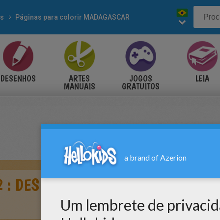
es
Páginas para colorir MADAGASCAR
DESENHOS
ARTES
JOGOS
LEIA
MANUAIS
GRATUITOS
 : DESENHO DA MELMAN COM A GL