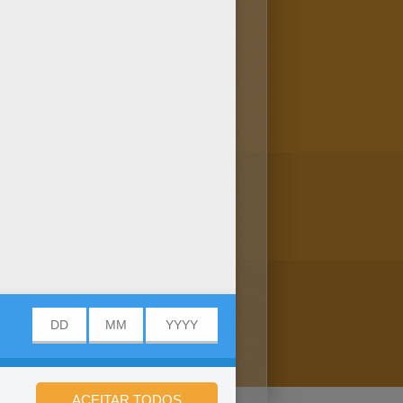
ntes de colorir. Divirta-se!
rta-se com o maravilhoso