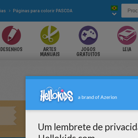
ias
Páginas para colorir PASCOA
DESENHOS
ARTES
JOGOS
LEIA
MANUAIS
GRATUITOS