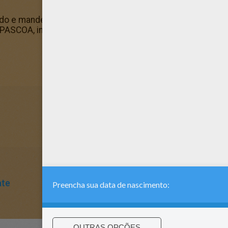
do e mande para os seus amigos. Há muitas maneiras difere
 PASCOA, incluindo este Ovo decorado são de graça. Divi
ate